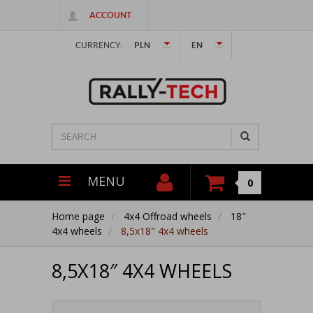
ACCOUNT
CURRENCY:
PLN
EN
MENU
0
Home page
4x4 Offroad wheels
18″
4x4 wheels
8,5x18″ 4x4 wheels
8,5X18″ 4X4 WHEELS