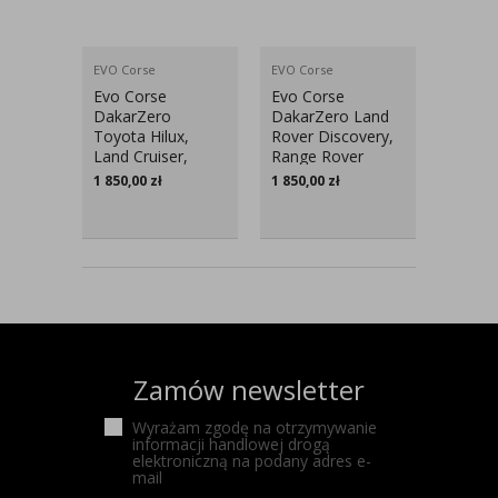
EVO Corse
EVO Corse
Evo Corse
Evo Corse
DakarZero
DakarZero Land
Toyota Hilux,
Rover Discovery,
Land Cruiser,
Range Rover
Tundra, FJ Cruiser
8,5x18″
1 850,00
zł
1 850,00
zł
8,5x18″
Zamów newsletter
Wyrażam zgodę na otrzymywanie
informacji handlowej drogą
elektroniczną na podany adres e-
mail