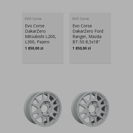
EVO Corse
EVO Corse
Evo Corse
Evo Corse
DakarZero
DakarZero Ford
Mitsubishi L200,
Ranger, Mazda
L300, Pajero
BT-50 8,5x18″
Sport, Pajero V6,
1 850,00
zł
1 850,00
zł
Ford Maverick
8,5x18″