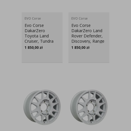
EVO Corse
EVO Corse
Evo Corse
Evo Corse
DakarZero
DakarZero Land
Toyota Land
Rover Defender,
Cruiser, Tundra
Discovery, Range
8,5x18″
Rover 8,5x18″
1 850,00
zł
1 850,00
zł