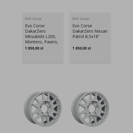
EVO Corse
EVO Corse
Evo Corse
Evo Corse
DakarZero
DakarZero Nissan
Mitsubishi L200,
Patrol 8,5x18″
Montero, Pajero,
Fiat FullBack
1 850,00
zł
1 850,00
zł
8,5x18″