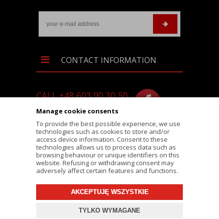
CONTACT INFORMATION
CALL +48 603 90 30 50
SKLEP@RALLY-TECH.PL
Manage cookie consents
WHATSAPP LINK
To provide the best possible experience, we use
technologies such as cookies to store and/or
RALLY-TECH.PL
access device information. Consent to these
technologies allows us to process data such as
LIPNICKA 62/1A STREET
browsing behaviour or unique identifiers on this
website. Refusing or withdrawing consent may
43-300 BIELSKO-BIAŁA
adversely affect certain features and functions.
AKCEPTUJĘ WSZYSTKIE
© 2026 RALLY-TECH.PL
TYLKO WYMAGANE