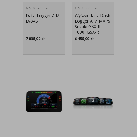
AiM Sportline
AiM Sportline
Data Logger AiM
Wyświetlacz Dash
Evo4S
Logger AiM MXPS
Suzuki GSX-R
1000, GSX-R
1000R
7 835,00
zł
6 455,00
zł