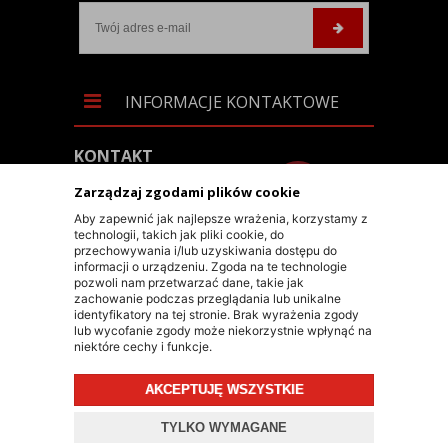
INFORMACJE KONTAKTOWE
KONTAKT
+48 603 90 30 50
Zarządzaj zgodami plików cookie
SKLEP@RALLY-TECH.PL
Aby zapewnić jak najlepsze wrażenia, korzystamy z
technologii, takich jak pliki cookie, do
WHATSAPP LINK
przechowywania i/lub uzyskiwania dostępu do
informacji o urządzeniu. Zgoda na te technologie
RALLY-TECH SP. Z O.O.
pozwoli nam przetwarzać dane, takie jak
zachowanie podczas przeglądania lub unikalne
UL. LIPNICKA 62/1A
identyfikatory na tej stronie. Brak wyrażenia zgody
lub wycofanie zgody może niekorzystnie wpłynąć na
43-300 BIELSKO-BIAŁA
niektóre cechy i funkcje.
AKCEPTUJĘ WSZYSTKIE
© 2026 RALLY-TECH.PL
TYLKO WYMAGANE