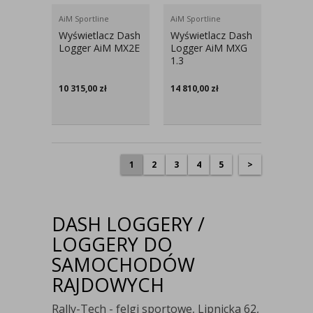
AiM Sportline
AiM Sportline
Wyświetlacz Dash
Wyświetlacz Dash
Logger AiM MX2E
Logger AiM MXG
1.3
10 315,00
zł
14 810,00
zł
1
2
3
4
5
>
DASH LOGGERY /
LOGGERY DO
SAMOCHODÓW
RAJDOWYCH
Rally-Tech - felgi sportowe, Lipnicka 62,