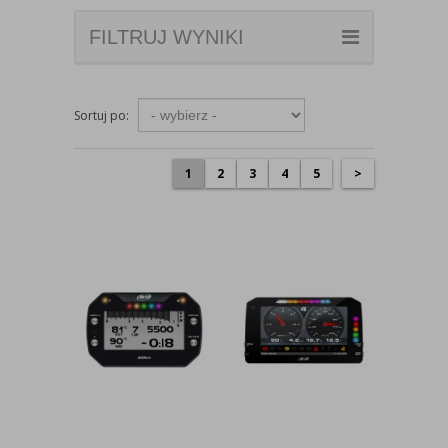
FILTRUJ WYNIKI
Sortuj po:
1
2
3
4
5
>