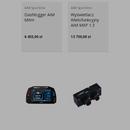
AiM Sportline
AiM Sportline
Dashlogger AiM
Wyświetlacz
MXm
Wielofunkcyjny
AiM MXP 1.3
6 455,00
zł
13 750,00
zł