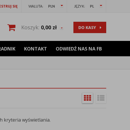
ESTRUJ SIĘ
WALUTA:
PLN
JĘZYK:
PL
Koszyk:
0,00
zł
DO KASY
RADNIK
KONTAKT
ODWIEDŹ NAS NA FB
 kryteria wyświetlania.