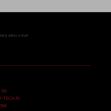
dany adres e-mail
 50
Y-TECH.PL
INK