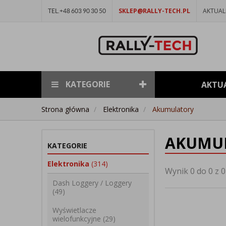
SKLEP@RALLY-TECH.PL
AKTUAL
TEL.+48 603 90 30 50
KATEGORIE
AKTU
Strona główna
Elektronika
Akumulatory
AKUMU
KATEGORIE
Elektronika
(314)
Wynik 0 do 0 z 0
Dash Loggery / Loggery
(49)
Wyświetlacze
wielofunkcyjne
(29)