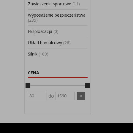
Zawieszenie sportowe
(11)
Wyposażenie bezpieczeństwa
(285)
Eksploatacja
(0)
Układ hamulcowy
(26)
Silnik
(100)
CENA
do