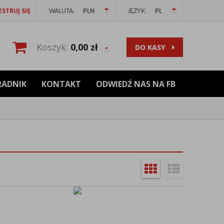
ESTRUJ SIĘ
WALUTA:
PLN
JĘZYK:
PL
Koszyk:
0,00
zł
DO KASY
RADNIK
KONTAKT
ODWIEDŹ NAS NA FB