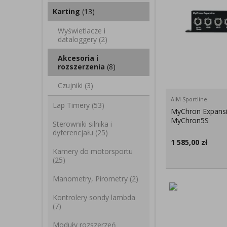
Karting
(13)
Wyświetlacze i
dataloggery
(2)
Akcesoria i
rozszerzenia
(8)
Czujniki
(3)
AiM Sportline
Lap Timery
(53)
MyChron Expans
MyChron5S
Sterowniki silnika i
dyferencjału
(25)
1 585,00
zł
Kamery do motorsportu
(25)
Manometry, Pirometry
(2)
Kontrolery sondy lambda
(7)
Moduły rozszerzeń