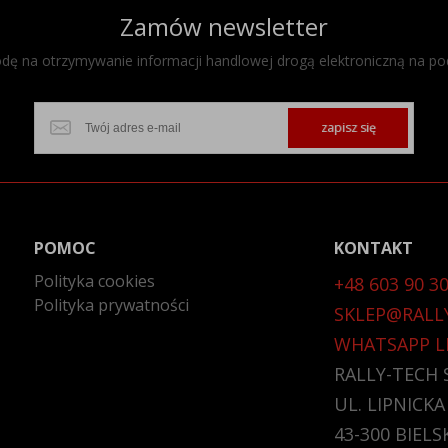
Zamów newsletter
ę na otrzymywanie informacji handlowej drogą elektroniczną na po
zapisz się
POMOC
KONTAKT
Polityka cookies
+48 603 90 30
Polityka prywatności
SKLEP@RALL
WHATSAPP L
RALLY-TECH S
UL. LIPNICKA
43-300 BIELS