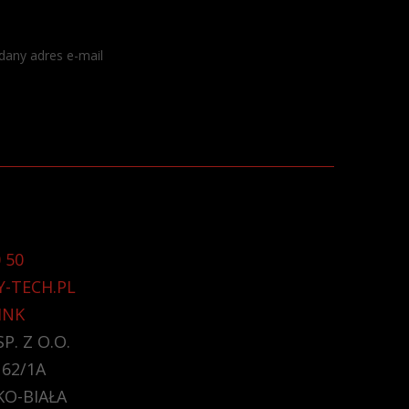
dany adres e-mail
 50
Y-TECH.PL
INK
P. Z O.O.
 62/1A
KO-BIAŁA