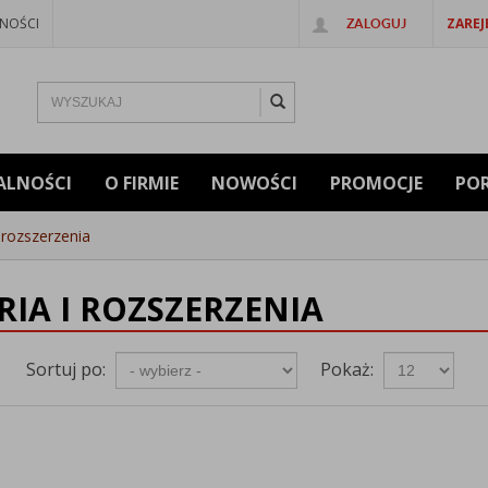
NOŚCI
ZAREJ
ZALOGUJ
ALNOŚCI
O FIRMIE
NOWOŚCI
PROMOCJE
PO
 rozszerzenia
RIA I ROZSZERZENIA
Sortuj po:
Pokaż: