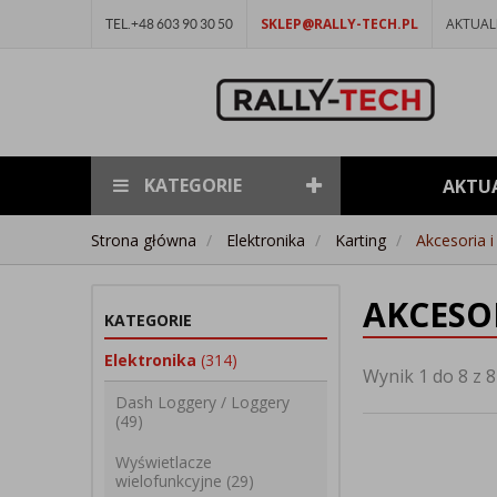
SKLEP@RALLY-TECH.PL
AKTUAL
TEL.+48 603 90 30 50
KATEGORIE
AKTU
Strona główna
Elektronika
Karting
Akcesoria i
AKCESO
KATEGORIE
Elektronika
(314)
Wynik 1 do 8 z 8
Dash Loggery / Loggery
(49)
Wyświetlacze
wielofunkcyjne
(29)