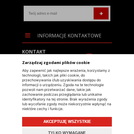
INFORMACJE KONTAKTOWE
KONTAKT
+48 603 90 30 50
Zarządzaj zgodami plików cookie
SKLEP@RALLY-TECH.PL
Aby zapewnić jak najlepsze wrażenia, korzystamy z
technologii, takich jak pliki cookie, do
WHATSAPP LINK
przechowywania i/lub uzyskiwania dostępu do
informacji o urządzeniu. Zgoda na te technologie
RALLY-TECH SP. Z O.O.
pozwoli nam przetwarzać dane, takie jak
zachowanie podczas przeglądania lub unikalne
UL. LIPNICKA 62/1A
identyfikatory na tej stronie. Brak wyrażenia zgody
lub wycofanie zgody może niekorzystnie wpłynąć na
43-300 BIELSKO-BIAŁA
niektóre cechy i funkcje.
AKCEPTUJĘ WSZYSTKIE
© 2026 RALLY-TECH.PL
TYLKO WYMAGANE