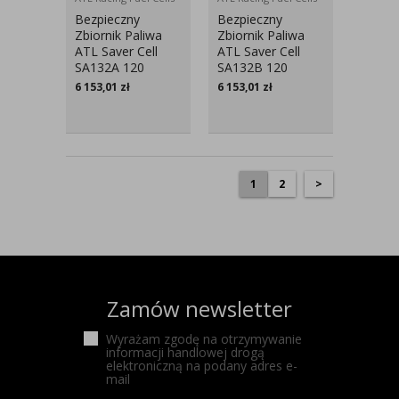
Bezpieczny
Bezpieczny
Zbiornik Paliwa
Zbiornik Paliwa
ATL Saver Cell
ATL Saver Cell
SA132A 120
SA132B 120
Litrów
Litrów
6 153,01
zł
6 153,01
zł
1
2
>
Zamów newsletter
Wyrażam zgodę na otrzymywanie
informacji handlowej drogą
elektroniczną na podany adres e-
mail