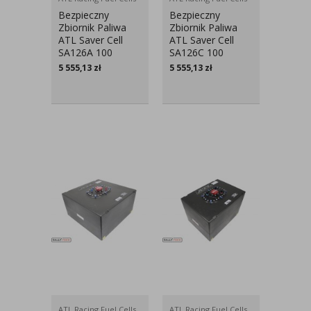
Bezpieczny
Bezpieczny
Zbiornik Paliwa
Zbiornik Paliwa
ATL Saver Cell
ATL Saver Cell
SA126A 100
SA126C 100
Litrów
Litrów
5 555,13
zł
5 555,13
zł
ATL Racing Fuel Cells
ATL Racing Fuel Cells