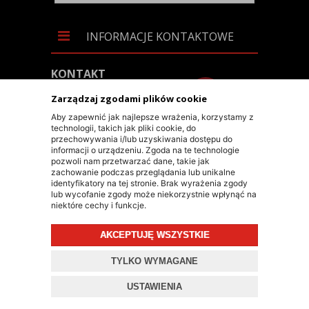
INFORMACJE KONTAKTOWE
KONTAKT
+48 603 90 30 50
Zarządzaj zgodami plików cookie
SKLEP@RALLY-TECH.PL
Aby zapewnić jak najlepsze wrażenia, korzystamy z
technologii, takich jak pliki cookie, do
WHATSAPP LINK
przechowywania i/lub uzyskiwania dostępu do
informacji o urządzeniu. Zgoda na te technologie
RALLY-TECH SP. Z O.O.
pozwoli nam przetwarzać dane, takie jak
zachowanie podczas przeglądania lub unikalne
UL. LIPNICKA 62/1A
identyfikatory na tej stronie. Brak wyrażenia zgody
lub wycofanie zgody może niekorzystnie wpłynąć na
43-300 BIELSKO-BIAŁA
niektóre cechy i funkcje.
AKCEPTUJĘ WSZYSTKIE
© 2026 RALLY-TECH.PL
TYLKO WYMAGANE
PROJEKT I OPROGRAMOWANIE SKLEPU:
EBEXO
USTAWIENIA