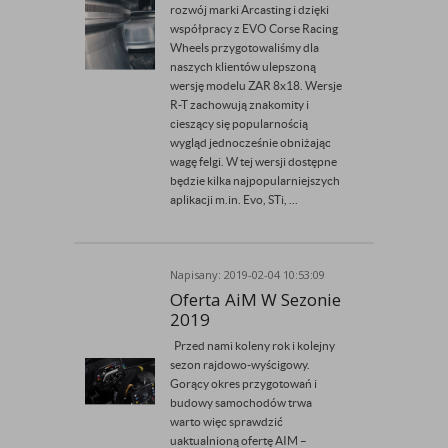
rozwój marki Arcasting i dzięki
współpracy z EVO Corse Racing
Wheels przygotowaliśmy dla
naszych klientów ulepszoną
wersję modelu ZAR 8x18. Wersje
R-T zachowują znakomity i
cieszący się popularnością
wygląd jednocześnie obniżając
wagę felgi. W tej wersji dostępne
będzie kilka najpopularniejszych
aplikacji m.in. Evo, STi, ...
Napisany: 2019-02-04 10:53:09
Przez Admin
Oferta AiM W Sezonie
2019
Przed nami koleny rok i kolejny
sezon rajdowo-wyścigowy.
Gorący okres przygotowań i
budowy samochodów trwa
warto więc sprawdzić
uaktualnioną ofertę AIM –