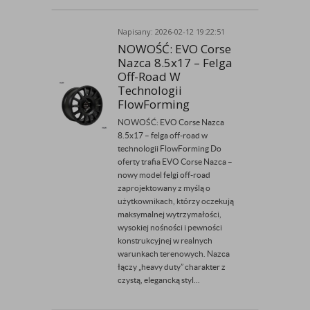
Napisany: 2026-02-12 19:22:51
Przez Admin
NOWOŚĆ: EVO Corse
Nazca 8.5x17 – Felga
Off-Road W
Technologii
FlowForming
NOWOŚĆ: EVO Corse Nazca
8.5x17 – felga off-road w
technologii FlowForming Do
oferty trafia EVO Corse Nazca –
nowy model felgi off-road
zaprojektowany z myślą o
użytkownikach, którzy oczekują
maksymalnej wytrzymałości,
wysokiej nośności i pewności
konstrukcyjnej w realnych
warunkach terenowych. Nazca
łączy „heavy duty” charakter z
czystą, elegancką styl...