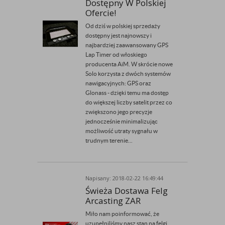
Dostępny W Polskiej
Ofercie!
Od dziś w polskiej sprzedaży
dostępny jest najnowszy i
najbardziej zaawansowany GPS
Lap Timer od włoskiego
producenta AiM. W skrócie nowe
Solo korzysta z dwóch systemów
nawigacyjnych: GPS oraz
Glonass - dzięki temu ma dostęp
do większej liczby satelit przez co
zwiększono jego precyzje
jednocześnie minimalizując
możliwość utraty sygnału w
trudnym terenie...
Napisany: 2018-02-22 16:49:44
Przez Admin
Świeża Dostawa Felg
Arcasting ZAR
Miło nam poinformować, że
uzupełniliśmy nasz stan na felgi