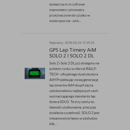
dostarcza m.in cyfrowe
manometry i pirometry
przeznaczone do użytku w
motorsporcie - od k...
Napisany: 2018-06-26 13:29:25
Przez Admin
GPS Lap Timery AiM
SOLO 2 I SOLO 2 DL
Solo 2 i Solo 2 DL już dostępny na
polskim rynku w ofercie RALLY-
TECH - oficjalnego dystrybutora
AiM Projektując nową generację
lap timerów AiM skupił się na
udoskonaleniu najlepszych cech
wyznaczającego standardy lap
timera SOLO. Te trzy cechy to:
łatwość użytkowania, precyzja
działania czytelność. SOLO 2 jest
niesamowicie łatwy w obsłudze:
kilk...