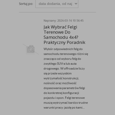
Sortuj po:
Napisany: 2026-03-16 10:56:45
Przez Rally-Tech
Jak Wybrać Felgi
Terenowe Do
Samochodu 4x4?
Praktyczny Poradnik
Wybór odpowiednich felg do
samochodu terenowego różni się
znacząco od wyboru felg do
zwykłego SUV-a lub auta
drogowego. W offroadzie liczy
się przede wszystkim
wytrzymałość konstrukcji,
nośność oraz możliwość
dopasowania parametrów felgi
do konkretnej konfiguracji
pojazdu i opon. Felgi terenowe
muszą wytrzymać bardzo trudne
warunki pracy: jazdę po kami...