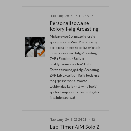
Napisany: 2018-05-11 22:30:51
Przez Rally-Tech
Personalizowane
Kolory Felg Arcasting
Mała nowość w naszej ofercie -
specjalnie dla Was: Poszerzamy
dostępną palete kolorów w jakich
można zamówić felgi Arcasting
ZAR i Excalibur Rally o...
praktycznie dowolny* kolor.
Teraz zamawiając felgi Arcasting
ZAR lub Excalibur Rally będziesz
mógł je spersonalizować
wybierając kolor który najlepiej
spełni Twoje oczekiwania i będzie
idealnie pasował ...
Napisany: 2018-02-24 21:14:32
Przez Rally-Tech
Lap Timer AiM Solo 2