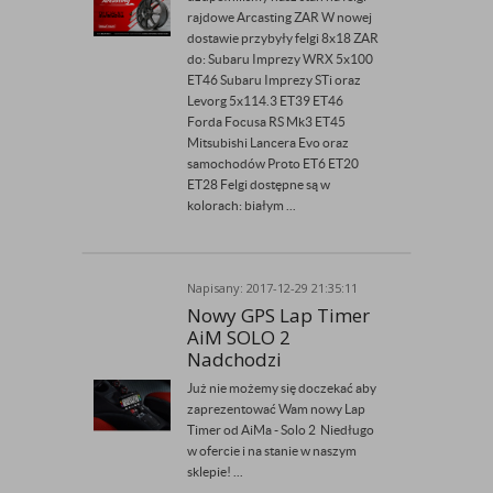
rajdowe Arcasting ZAR W nowej
dostawie przybyły felgi 8x18 ZAR
do: Subaru Imprezy WRX 5x100
ET46 Subaru Imprezy STi oraz
Levorg 5x114.3 ET39 ET46
Forda Focusa RS Mk3 ET45
Mitsubishi Lancera Evo oraz
samochodów Proto ET6 ET20
ET28 Felgi dostępne są w
kolorach: białym ...
Napisany: 2017-12-29 21:35:11
Przez Admin
Nowy GPS Lap Timer
AiM SOLO 2
Nadchodzi
Już nie możemy się doczekać aby
zaprezentować Wam nowy Lap
Timer od AiMa - Solo 2 Niedługo
w ofercie i na stanie w naszym
sklepie! ...