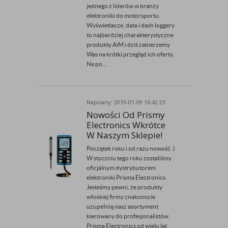
jednego z liderów w branży
elektroniki do motorsportu.
Wyświetlacze, data i dash loggery
to najbardziej charakterystyczne
produkty AiM i dziś zabierzemy
Was na krótki przegląd ich oferty.
Na po...
Napisany: 2019-01-09 16:42:23
Przez Admin
Nowości Od Prismy
Electronics Wkrótce
W Naszym Sklepie!
Początek roku i od razu nowość :)
W styczniu tego roku zostaliśmy
oficjalnym dystrybutorem
elektroniki Prisma Electronics.
Jesteśmy pewni, że produkty
włoskiej firmy znakomicie
uzupełnią nasz asortyment
kierowany do profesjonalistów.
Prisma Electronics od wielu lat