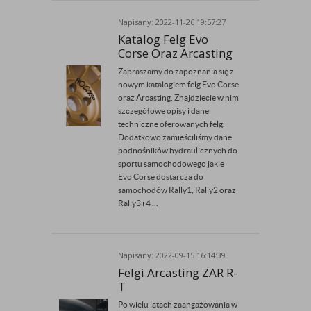
Napisany: 2022-11-26 19:57:27
Przez Admin
Katalog Felg Evo
Corse Oraz Arcasting
Zapraszamy do zapoznania się z
nowym katalogiem felg Evo Corse
oraz Arcasting. Znajdziecie w nim
szczegółowe opisy i dane
techniczne oferowanych felg.
Dodatkowo zamieściliśmy dane
podnośników hydraulicznych do
sportu samochodowego jakie
Evo Corse dostarcza do
samochodów Rally1, Rally2 oraz
Rally3 i 4 ...
Napisany: 2022-09-15 16:14:39
Przez Admin
Felgi Arcasting ZAR R-
T
Po wielu latach zaangażowania w