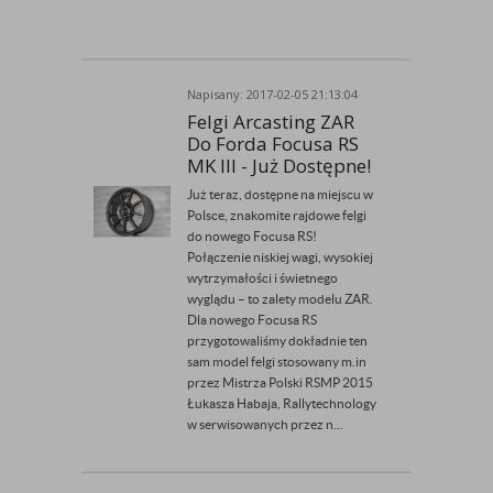
Napisany: 2017-02-05 21:13:04
Przez Admin
Felgi Arcasting ZAR
Do Forda Focusa RS
MK III - Już Dostępne!
Już teraz, dostępne na miejscu w
Polsce, znakomite rajdowe felgi
do nowego Focusa RS!
Połączenie niskiej wagi, wysokiej
wytrzymałości i świetnego
wyglądu – to zalety modelu ZAR.
Dla nowego Focusa RS
przygotowaliśmy dokładnie ten
sam model felgi stosowany m.in
przez Mistrza Polski RSMP 2015
Łukasza Habaja, Rallytechnology
w serwisowanych przez n...