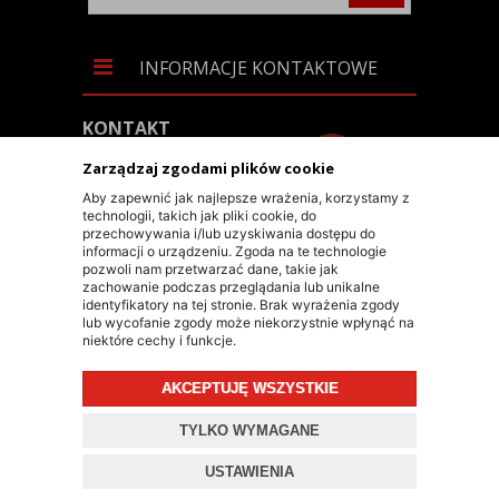
INFORMACJE KONTAKTOWE
KONTAKT
+48 603 90 30 50
Zarządzaj zgodami plików cookie
SKLEP@RALLY-TECH.PL
Aby zapewnić jak najlepsze wrażenia, korzystamy z
technologii, takich jak pliki cookie, do
WHATSAPP LINK
przechowywania i/lub uzyskiwania dostępu do
informacji o urządzeniu. Zgoda na te technologie
RALLY-TECH SP. Z O.O.
pozwoli nam przetwarzać dane, takie jak
zachowanie podczas przeglądania lub unikalne
UL. LIPNICKA 62/1A
identyfikatory na tej stronie. Brak wyrażenia zgody
lub wycofanie zgody może niekorzystnie wpłynąć na
43-300 BIELSKO-BIAŁA
niektóre cechy i funkcje.
AKCEPTUJĘ WSZYSTKIE
© 2026 RALLY-TECH.PL
TYLKO WYMAGANE
PROJEKT I OPROGRAMOWANIE SKLEPU:
EBEXO
USTAWIENIA