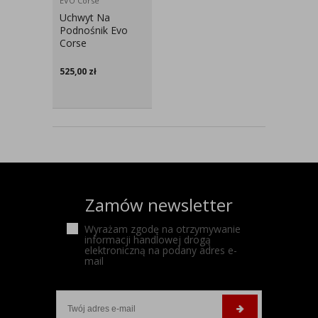
EVO Corse
Uchwyt Na
Podnośnik Evo
Corse
525,00
zł
Zamów newsletter
Wyrażam zgodę na otrzymywanie
informacji handlowej drogą
elektroniczną na podany adres e-
mail