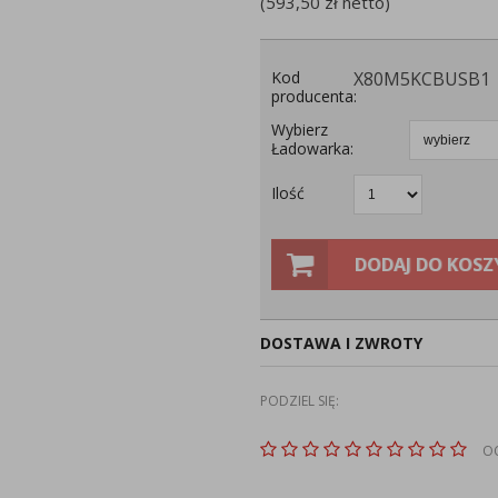
(
593,50
zł
netto)
Kod
X80M5KCBUSB1
producenta:
Wybierz
Ładowarka:
Ilość
DODAJ DO KOSZ
DOSTAWA I ZWROTY
PODZIEL SIĘ:
O