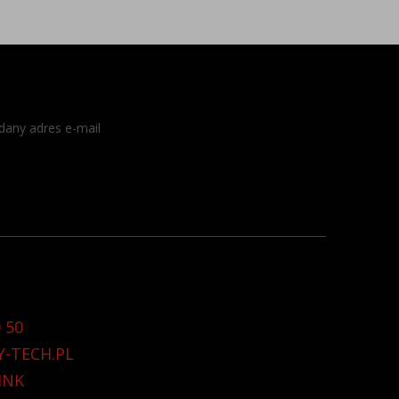
dany adres e-mail
 50
Y-TECH.PL
INK