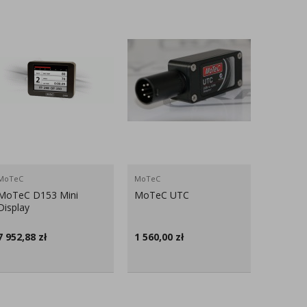
MoTeC
MoTeC
MoTeC
MoTeC D153 Mini
MoTeC UTC
Sterown
Display
MoTeC 
7 952,88
zł
1 560,00
zł
5 544,