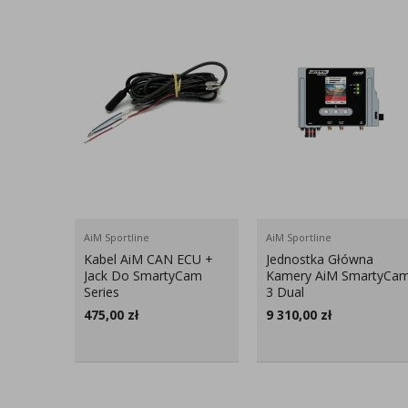
AiM Sportline
AiM Sportline
Kabel AiM CAN ECU +
Jednostka Główna
Jack Do SmartyCam
Kamery AiM SmartyCa
Series
3 Dual
475,00
zł
9 310,00
zł