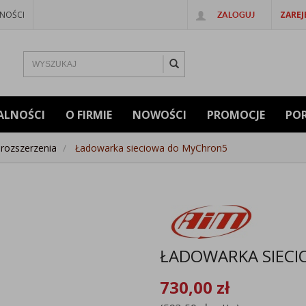
NOŚCI
ZAREJ
ZALOGUJ
ALNOŚCI
O FIRMIE
NOWOŚCI
PROMOCJE
PO
 rozszerzenia
Ładowarka sieciowa do MyChron5
ŁADOWARKA SIEC
730,00
zł