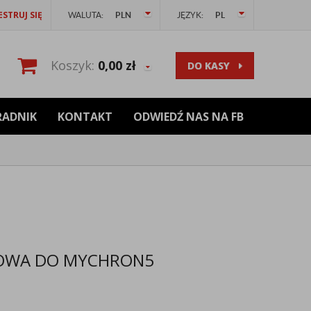
ESTRUJ SIĘ
WALUTA:
PLN
JĘZYK:
PL
Koszyk:
0,00
zł
DO KASY
RADNIK
KONTAKT
ODWIEDŹ NAS NA FB
IOWA DO MYCHRON5