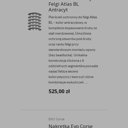
Felgi Atlas BL
Antracyt
Pierścień ochronny do felgi Atlas
BL – kolor antracytowy, w
komplecie dopasowane śruby ze
stali nierdzewnej: Umożliwia
ochronę otworów pod śruby
oraz rantu felgi przy
standardowym montażu opony
(bez beadlocka). Unikalna
konstrukcja złożona z 6
oddzielnych segmentów pozwala
nadać feldze akcent
kolorystyczny i tworzyć różne
kombinacje wykończeń. ...
525,00
zł
EVO Corse
Nakrętka Evo Corse