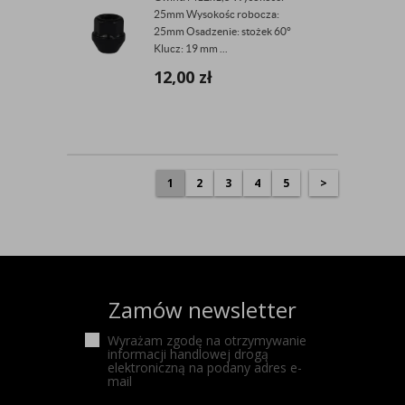
25mm Wysokośc robocza:
25mm Osadzenie: stożek 60°
Klucz: 19 mm ...
12,00
zł
1
2
3
4
5
>
Zamów newsletter
Wyrażam zgodę na otrzymywanie
informacji handlowej drogą
elektroniczną na podany adres e-
mail