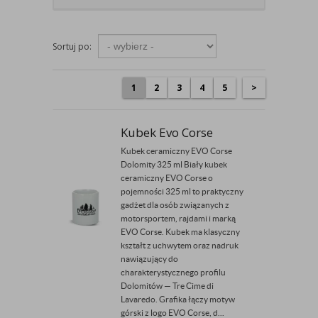
Sortuj po:
1
2
3
4
5
>
Kubek Evo Corse
Kubek ceramiczny EVO Corse
Dolomity 325 ml Biały kubek
ceramiczny EVO Corse o
pojemności 325 ml to praktyczny
gadżet dla osób związanych z
motorsportem, rajdami i marką
EVO Corse. Kubek ma klasyczny
kształt z uchwytem oraz nadruk
nawiązujący do
charakterystycznego profilu
Dolomitów — Tre Cime di
Lavaredo. Grafika łączy motyw
górski z logo EVO Corse, d...