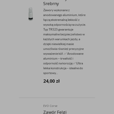
Srebrny
Zawory wykonane z
anodowanego aluminium, które
łączą ekstremalną lekkość z
wysoką odpornością na zużycie.
Typ TR525 gwarantuje
maksymalne bezpieczeństwo w
każdych warunkach jazdy, a
dzięki niewielkiej masie
umożliwia również precyzyjne
wyważenie kół. ✅ Anodowane
aluminium – trwałość i
odporność na korozję ✅ Ultra
lekka konstrukcja – idealne do
sportowy...
24,00
zł
EVO Corse
Zawór Felgi