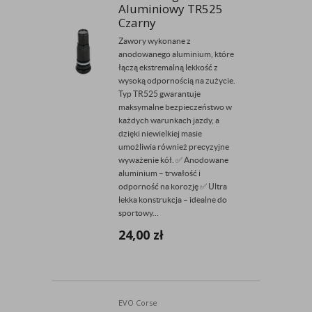
Aluminiowy TR525
Czarny
Zawory wykonane z
anodowanego aluminium, które
łączą ekstremalną lekkość z
wysoką odpornością na zużycie.
Typ TR525 gwarantuje
maksymalne bezpieczeństwo w
każdych warunkach jazdy, a
dzięki niewielkiej masie
umożliwia również precyzyjne
wyważenie kół. ✅ Anodowane
aluminium – trwałość i
odporność na korozję ✅ Ultra
lekka konstrukcja – idealne do
sportowy...
24,00
zł
EVO Corse