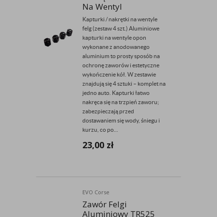
Na Wentyl
Kapturki / nakrętki na wentyle
felg (zestaw 4 szt.) Aluminiowe
kapturki na wentyle opon
wykonane z anodowanego
aluminium to prosty sposób na
ochronę zaworów i estetyczne
wykończenie kół. W zestawie
znajdują się 4 sztuki – komplet na
jedno auto. Kapturki łatwo
nakręca się na trzpień zaworu;
zabezpieczają przed
dostawaniem się wody, śniegu i
kurzu, co po...
23,00
zł
EVO Corse
Zawór Felgi
Aluminiowy TR525