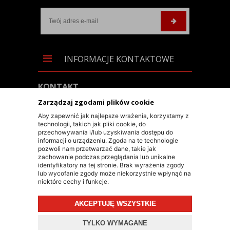
INFORMACJE KONTAKTOWE
KONTAKT
Zarządzaj zgodami plików cookie
+48 603 90 30 50
Aby zapewnić jak najlepsze wrażenia, korzystamy z
SKLEP@RALLY-TECH.PL
technologii, takich jak pliki cookie, do
przechowywania i/lub uzyskiwania dostępu do
WHATSAPP LINK
informacji o urządzeniu. Zgoda na te technologie
pozwoli nam przetwarzać dane, takie jak
RALLY-TECH SP. Z O.O.
zachowanie podczas przeglądania lub unikalne
UL. LIPNICKA 62/1A
identyfikatory na tej stronie. Brak wyrażenia zgody
lub wycofanie zgody może niekorzystnie wpłynąć na
43-300 BIELSKO-BIAŁA
niektóre cechy i funkcje.
AKCEPTUJĘ WSZYSTKIE
TYLKO WYMAGANE
© 2026 RALLY-TECH.PL