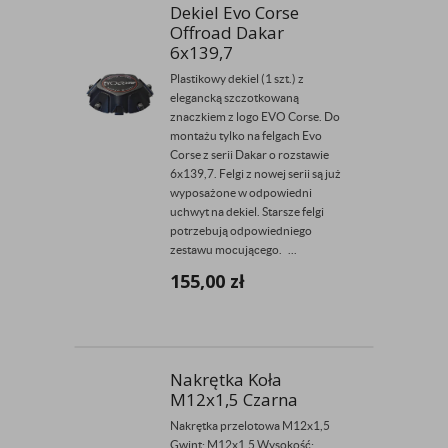
Dekiel Evo Corse
Offroad Dakar
6x139,7
Plastikowy dekiel (1 szt.) z
elegancką szczotkowaną
znaczkiem z logo EVO Corse. Do
montażu tylko na felgach Evo
Corse z serii Dakar o rozstawie
6x139,7. Felgi z nowej serii są już
wyposażone w odpowiedni
uchwyt na dekiel. Starsze felgi
potrzebują odpowiedniego
zestawu mocującego. ...
155,00
zł
Nakrętka Koła
M12x1,5 Czarna
Nakrętka przelotowa M12x1,5
Gwint: M12x1,5 Wysokość: