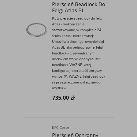
Pierścień Beadlock Do
Felgi Atlas BL
Kuty pierścień beadlock do felgi
Atlas – wykończenie
szczotkowane, w komplecie 24
śruby ze stali nierdzewnej:
Umożliwia skonfigurowanie felgi
Atlas BL jako pełnoprawnej felgi
beadlock – z zewnętrznym
dociskiem stopki opony (outer
beadlock). WAŻNE: w tej
konfiguracji szerokość obręczy
wynosi 9". WAŻNE: felgi beadlock
są przeznaczone wyłącznie do
użytku w...
735,00
zł
EVO Corse
Pierścień Ochronny