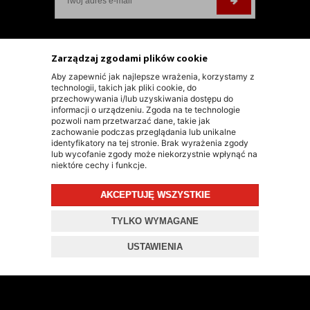
INFORMACJE KONTAKTOWE
Zarządzaj zgodami plików cookie
Aby zapewnić jak najlepsze wrażenia, korzystamy z
KONTAKT
technologii, takich jak pliki cookie, do
przechowywania i/lub uzyskiwania dostępu do
informacji o urządzeniu. Zgoda na te technologie
+48 603 90 30 50
pozwoli nam przetwarzać dane, takie jak
zachowanie podczas przeglądania lub unikalne
SKLEP@RALLY-TECH.PL
identyfikatory na tej stronie. Brak wyrażenia zgody
WHATSAPP LINK
lub wycofanie zgody może niekorzystnie wpłynąć na
niektóre cechy i funkcje.
RALLY-TECH SP. Z O.O.
UL. LIPNICKA 62/1A
AKCEPTUJĘ WSZYSTKIE
43-300 BIELSKO-BIAŁA
TYLKO WYMAGANE
USTAWIENIA
© 2026 RALLY-TECH.PL
PROJEKT I OPROGRAMOWANIE SKLEPU:
EBEXO