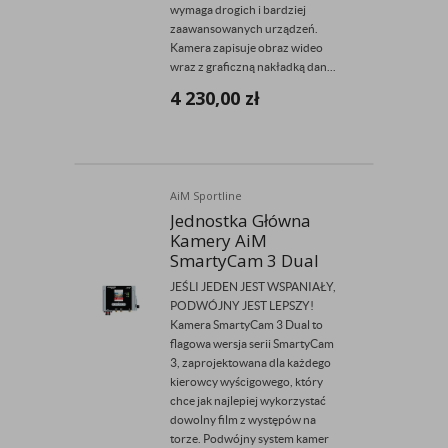
wymaga drogich i bardziej
zaawansowanych urządzeń.
Kamera zapisuje obraz wideo
wraz z graficzną nakładką dan...
4 230,00
zł
AiM Sportline
Jednostka Główna
Kamery AiM
SmartyCam 3 Dual
JEŚLI JEDEN JEST WSPANIAŁY,
PODWÓJNY JEST LEPSZY!
Kamera SmartyCam 3 Dual to
flagowa wersja serii SmartyCam
3, zaprojektowana dla każdego
kierowcy wyścigowego, który
chce jak najlepiej wykorzystać
dowolny film z występów na
torze. Podwójny system kamer