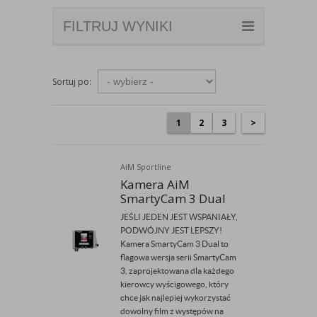
FILTRUJ WYNIKI
Sortuj po:
1
2
3
>
AiM Sportline
Kamera AiM
SmartyCam 3 Dual
JEŚLI JEDEN JEST WSPANIAŁY,
PODWÓJNY JEST LEPSZY!
Kamera SmartyCam 3 Dual to
flagowa wersja serii SmartyCam
3, zaprojektowana dla każdego
kierowcy wyścigowego, który
chce jak najlepiej wykorzystać
dowolny film z występów na