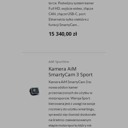
torze. Podwójny system kamer
Full HD, wyjście wideo, złącze
CAN, złącze USB-C, port
Ethernet to tylko niektóre z
funkcji SmartyCam...
15 340,00
zł
AiM Sportline
Kamera AiM
SmartyCam 3 Sport
Kamera AiM SmartyCam 3 to
nowa odsłon kamer
przeznaczonych do użytku w
motorsporcie. Wersja Sport
kierowana jest z uwagi na swoje
rozmiary do użytku w kartingu,
sprawdzi się również doskonale
na średnio-zaawansowanym
etapie motorsportu który nie