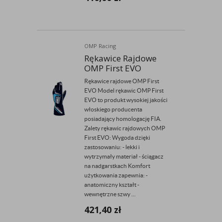
OMP Racing
Rękawice Rajdowe
OMP First EVO
Rękawice rajdowe OMP First
EVO Model rękawic OMP First
EVO to produkt wysokiej jakości
włoskiego producenta
posiadający homologację FIA.
Zalety rękawic rajdowych OMP
First EVO: Wygoda dzięki
zastosowaniu: - lekki i
wytrzymały materiał - ściągacz
na nadgarstkach Komfort
użytkowania zapewnia: -
anatomiczny kształt -
wewnętrzne szwy ...
421,40
zł