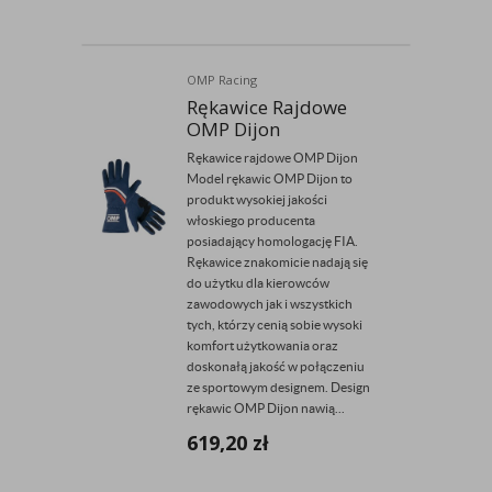
OMP Racing
Rękawice Rajdowe
OMP Dijon
Rękawice rajdowe OMP Dijon
Model rękawic OMP Dijon to
produkt wysokiej jakości
włoskiego producenta
posiadający homologację FIA.
Rękawice znakomicie nadają się
do użytku dla kierowców
zawodowych jak i wszystkich
tych, którzy cenią sobie wysoki
komfort użytkowania oraz
doskonałą jakość w połączeniu
ze sportowym designem. Design
rękawic OMP Dijon nawią...
619,20
zł