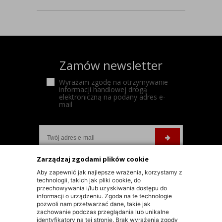
Zamów newsletter
Wyrażam zgodę na otrzymywanie
informacji handlowej drogą
elektroniczną na podany adres e-
mail
Zarządzaj zgodami plików cookie
Aby zapewnić jak najlepsze wrażenia, korzystamy z
INFORMACJE KONTAKTOWE
technologii, takich jak pliki cookie, do
przechowywania i/lub uzyskiwania dostępu do
informacji o urządzeniu. Zgoda na te technologie
KONTAKT
pozwoli nam przetwarzać dane, takie jak
zachowanie podczas przeglądania lub unikalne
+48 603 90 30 50
identyfikatory na tej stronie. Brak wyrażenia zgody