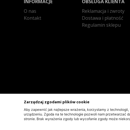
INFORMACJE
OBSŁUGA KLIENTA
O nas
Reklamacja i zwroty
Kontakt
Dostawa i płatność
Regulamin sklepu
Zarządzaj zgodami plików cookie
Aby zapewnić jak najlepsze wrażenia, korzystamy z technologii, 
© 2026 RALLY-TECH.PL
urządzeniu. Zgoda na te technologie pozwoli nam przetwarzać dan
stronie. Brak wyrażenia zgody lub wycofanie zgody może niekorz
PROJEKT I OPROGRAMOWANIE SKLEPU:
EBEXO