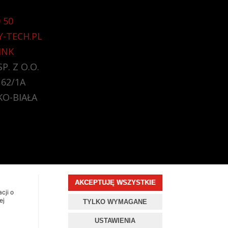
 50
Y-TECH.PL
INK
P. Z O.O.
 62/1A
KO-BIAŁA
AKCEPTUJĘ WSZYSTKIE
cji o
ej
TYLKO WYMAGANE
USTAWIENIA