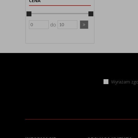
CENA
do
Wyrażam zgod