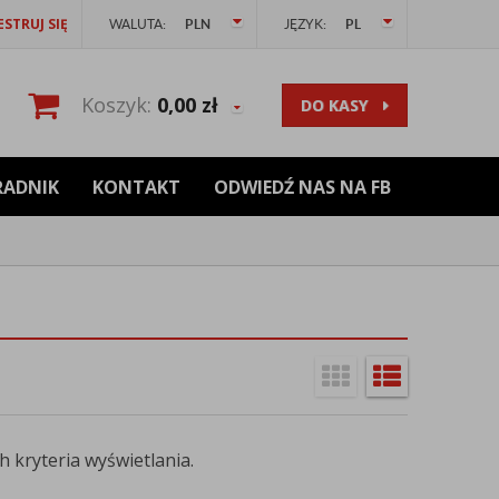
ESTRUJ SIĘ
WALUTA:
PLN
JĘZYK:
PL
Koszyk:
0,00
zł
DO KASY
RADNIK
KONTAKT
ODWIEDŹ NAS NA FB
 kryteria wyświetlania.