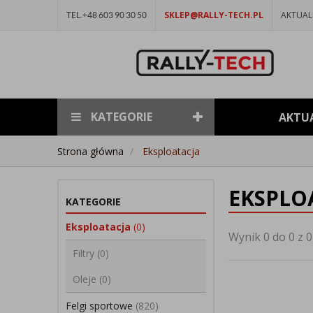
SKLEP@RALLY-TECH.PL
AKTUAL
TEL.+48 603 90 30 50
KATEGORIE
AKTU
Strona główna
Eksploatacja
EKSPLO
KATEGORIE
Eksploatacja
(0)
Wynik 0 do 0 z 0
Filtry
(0)
Oleje
(0)
Felgi sportowe
(820)