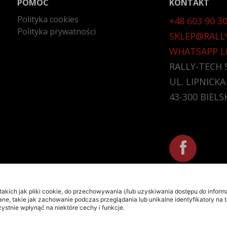
POMOC
KONTAKT
Polityka cookies
+48 603 90 30
Polityka prywatności
SKLEP@RALL
WHATSAPP L
RALLY-TECH S
UL. LIPNICKA
43-300 BIELS
takich jak pliki cookie, do przechowywania i/lub uzyskiwania dostępu do informa
e, takie jak zachowanie podczas przeglądania lub unikalne identyfikatory na t
ystnie wpłynąć na niektóre cechy i funkcje.