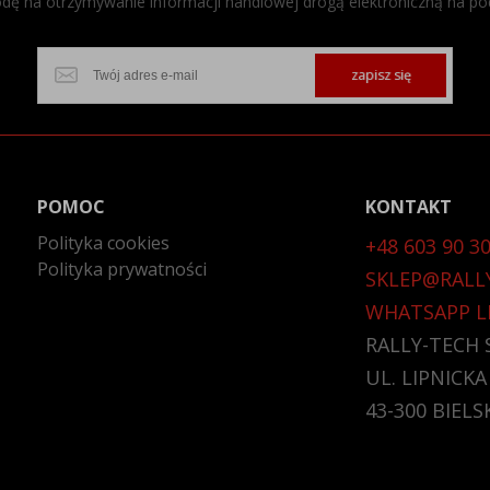
ę na otrzymywanie informacji handlowej drogą elektroniczną na po
zapisz się
POMOC
KONTAKT
Polityka cookies
+48 603 90 30
Polityka prywatności
SKLEP@RALL
WHATSAPP L
RALLY-TECH S
UL. LIPNICKA
43-300 BIELS