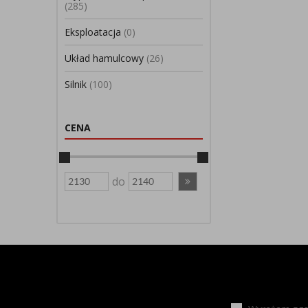
(285)
Eksploatacja
(0)
Układ hamulcowy
(26)
Silnik
(100)
CENA
do