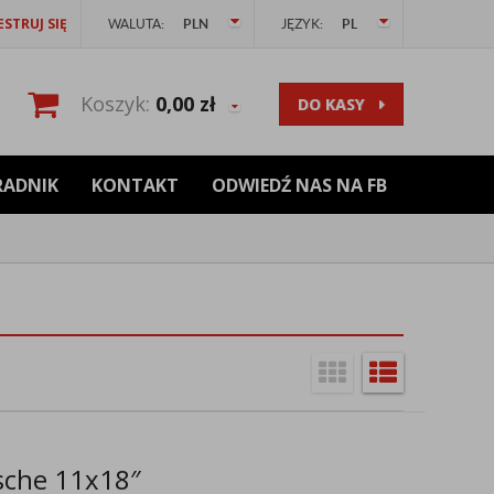
ESTRUJ SIĘ
WALUTA:
PLN
JĘZYK:
PL
Koszyk:
0,00
zł
DO KASY
RADNIK
KONTAKT
ODWIEDŹ NAS NA FB
sche 11x18″