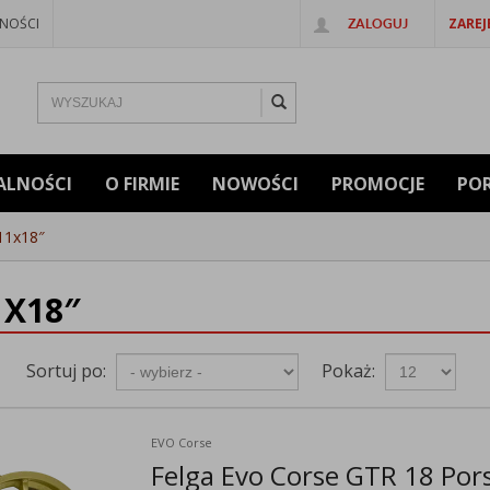
NOŚCI
ZAREJ
ZALOGUJ
ALNOŚCI
O FIRMIE
NOWOŚCI
PROMOCJE
PO
 11x18″
1X18″
Sortuj po:
Pokaż:
EVO Corse
Felga Evo Corse GTR 18 Por