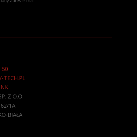
dany adres e-mail
 50
Y-TECH.PL
INK
P. Z O.O.
 62/1A
KO-BIAŁA