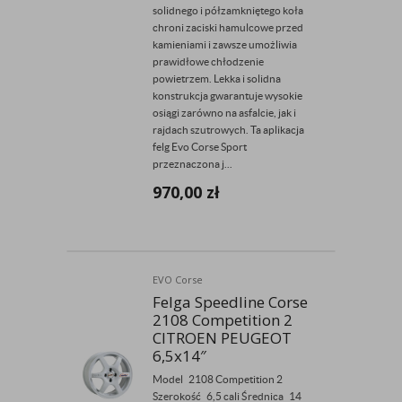
solidnego i półzamkniętego koła
chroni zaciski hamulcowe przed
kamieniami i zawsze umożliwia
prawidłowe chłodzenie
powietrzem. Lekka i solidna
konstrukcja gwarantuje wysokie
osiągi zarówno na asfalcie, jak i
rajdach szutrowych. Ta aplikacja
felg Evo Corse Sport
przeznaczona j...
970,00
zł
EVO Corse
Felga Speedline Corse
2108 Competition 2
CITROEN PEUGEOT
6,5x14″
Model 2108 Competition 2
Szerokość 6,5 cali Średnica 14