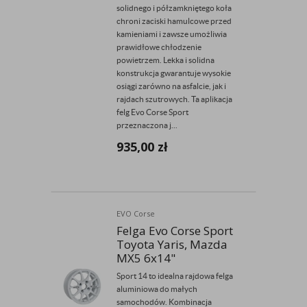
solidnego i półzamkniętego koła
chroni zaciski hamulcowe przed
kamieniami i zawsze umożliwia
prawidłowe chłodzenie
powietrzem. Lekka i solidna
konstrukcja gwarantuje wysokie
osiągi zarówno na asfalcie, jak i
rajdach szutrowych. Ta aplikacja
felg Evo Corse Sport
przeznaczona j...
935,00
zł
EVO Corse
Felga Evo Corse Sport
Toyota Yaris, Mazda
MX5 6x14"
Sport 14 to idealna rajdowa felga
aluminiowa do małych
samochodów. Kombinacja