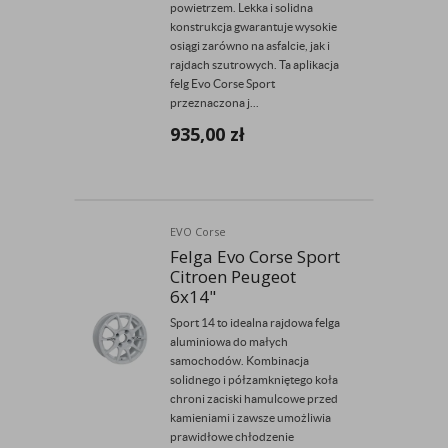
powietrzem. Lekka i solidna
konstrukcja gwarantuje wysokie
osiągi zarówno na asfalcie, jak i
rajdach szutrowych. Ta aplikacja
felg Evo Corse Sport
przeznaczona j...
935,00
zł
EVO Corse
Felga Evo Corse Sport
Citroen Peugeot
6x14"
Sport 14 to idealna rajdowa felga
aluminiowa do małych
samochodów. Kombinacja
solidnego i półzamkniętego koła
chroni zaciski hamulcowe przed
kamieniami i zawsze umożliwia
prawidłowe chłodzenie