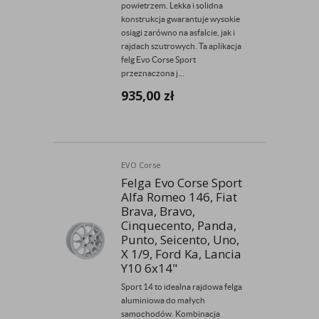
powietrzem. Lekka i solidna
konstrukcja gwarantuje wysokie
osiągi zarówno na asfalcie, jak i
rajdach szutrowych. Ta aplikacja
felg Evo Corse Sport
przeznaczona j...
935,00
zł
EVO Corse
Felga Evo Corse Sport
Alfa Romeo 146, Fiat
Brava, Bravo,
Cinquecento, Panda,
Punto, Seicento, Uno,
X 1/9, Ford Ka, Lancia
Y10 6x14"
Sport 14 to idealna rajdowa felga
aluminiowa do małych
samochodów. Kombinacja