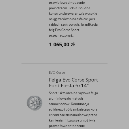
prawidłowe chłodzenie
powietrzem. Lekka i solidna
konstrukcja gwarantuje wysokie
osiągi zarówno na asfalcie, jak i
rajdach szutrowych. Ta aplikacja
felg Evo Corse Sport
przeznaczona j...
1 065,00
zł
EVO Corse
Felga Evo Corse Sport
Ford Fiesta 6x14"
Sport 14 to idealna rajdowa felga
aluminiowa do małych
samochodów. Kombinacja
solidnego i półzamkniętego koła
chroni zaciski hamulcowe przed
kamieniami i zawsze umożliwia
prawidłowe chłodzenie