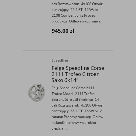
cali Rozstaw śrub 4x108 Otwór
centrujący 65,1 ET 16 Wzór
2108 Competition 2 Proces
produkcji Odlew niskociśnien...
945,00
zł
Speedline
Felga Speedline Corse
2111 Trofeo Citroen
Saxo 6x14"
Felgi Speedline Corse 2111
Trofeo Model 2111 Trofeo
Szerokość 6 cali Średnica 14
cali Rozstaw śrub 4x108 Otwór
centrujący 65.1 ET 16 Wzór 6
ramion Proces produkcji Odlew
niskociśnieniowy + obróbka
cieplna T...