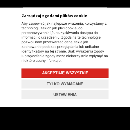
Zarządzaj zgodami plików cookie
Aby zapewnić jak najlepsze wrażenia, korzystamy z
technologii, takich jak pliki cookie, do
przechowywania i/lub uzyskiwania dostępu do
INFORMACJE KONTAKTOWE
informacji o urządzeniu. Zgoda na te technologie
pozwoli nam przetwarzać dane, takie jak
zachowanie podczas przeglądania lub unikalne
KONTAKT
identyfikatory na tej stronie. Brak wyrażenia zgody
lub wycofanie zgody może niekorzystnie wpłynąć na
niektóre cechy i funkcje.
+48 603 90 30 50
SKLEP@RALLY-TECH.PL
AKCEPTUJĘ WSZYSTKIE
WHATSAPP LINK
TYLKO WYMAGANE
RALLY-TECH SP. Z O.O.
USTAWIENIA
UL. LIPNICKA 62/1A
43-300 BIELSKO-BIAŁA
© 2026 RALLY-TECH.PL