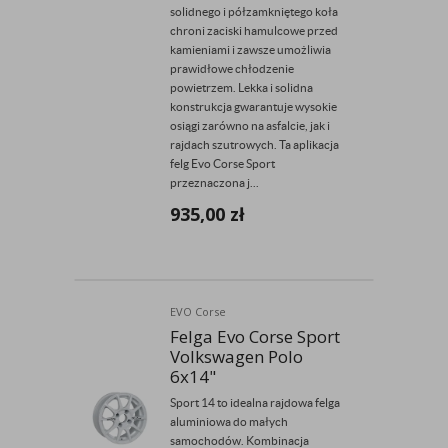
solidnego i półzamkniętego koła
chroni zaciski hamulcowe przed
kamieniami i zawsze umożliwia
prawidłowe chłodzenie
powietrzem. Lekka i solidna
konstrukcja gwarantuje wysokie
osiągi zarówno na asfalcie, jak i
rajdach szutrowych. Ta aplikacja
felg Evo Corse Sport
przeznaczona j...
935,00
zł
EVO Corse
Felga Evo Corse Sport
Volkswagen Polo
6x14"
Sport 14 to idealna rajdowa felga
aluminiowa do małych
samochodów. Kombinacja