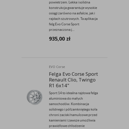
powietrzem. Lekka i solidna
konstrukcja gwarantuje wysokie
osiągi zarówno na asfalcie, jak i
rajdach szutrowych. Ta aplikacja
felg Evo Corse Sport
przeznaczona j...
935,00
zł
EVO Corse
Felga Evo Corse Sport
Renault Clio, Twingo
R1 6x14"
Sport 14 to idealna rajdowa felga
aluminiowa do małych
samochodów. Kombinacja
solidnego i półzamkniętego koła
chroni zaciski hamulcowe przed
kamieniami i zawsze umożliwia
prawidłowe chłodzenie