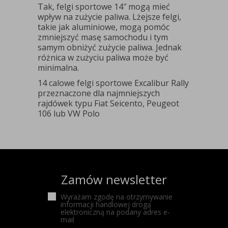
Tak, felgi sportowe 14″ mogą mieć
wpływ na zużycie paliwa. Lżejsze felgi,
takie jak aluminiowe, mogą pomóc
zmniejszyć masę samochodu i tym
samym obniżyć zużycie paliwa. Jednak
różnica w zużyciu paliwa może być
minimalna.
14 calowe felgi sportowe Excalibur Rally
przeznaczone dla najmniejszych
rajdówek typu Fiat Seicento, Peugeot
106 lub VW Polo
Zamów newsletter
Wyrażam zgodę na otrzymywanie
informacji handlowej drogą
elektroniczną na podany adres e-
mail