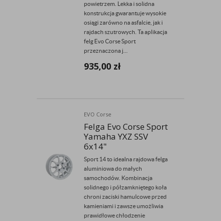
powietrzem. Lekka i solidna
konstrukcja gwarantuje wysokie
osiągi zarówno na asfalcie, jak i
rajdach szutrowych. Ta aplikacja
felg Evo Corse Sport
przeznaczona j...
935,00
zł
EVO Corse
Felga Evo Corse Sport
Yamaha YXZ SSV
6x14"
Sport 14 to idealna rajdowa felga
aluminiowa do małych
samochodów. Kombinacja
solidnego i półzamkniętego koła
chroni zaciski hamulcowe przed
kamieniami i zawsze umożliwia
prawidłowe chłodzenie