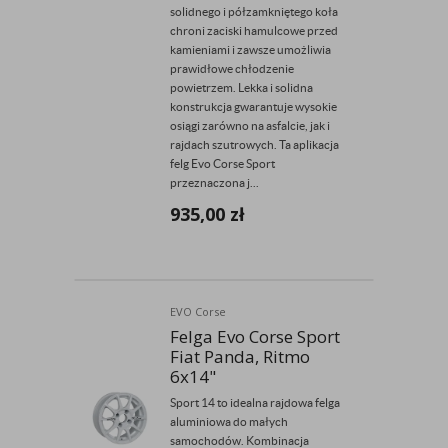
solidnego i półzamkniętego koła
chroni zaciski hamulcowe przed
kamieniami i zawsze umożliwia
prawidłowe chłodzenie
powietrzem. Lekka i solidna
konstrukcja gwarantuje wysokie
osiągi zarówno na asfalcie, jak i
rajdach szutrowych. Ta aplikacja
felg Evo Corse Sport
przeznaczona j...
935,00
zł
EVO Corse
Felga Evo Corse Sport
Fiat Panda, Ritmo
6x14"
Sport 14 to idealna rajdowa felga
aluminiowa do małych
samochodów. Kombinacja