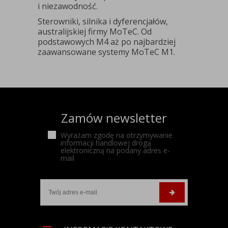
i niezawodność.
Sterowniki, silnika i dyferencjałów,
australijskiej firmy MoTeC. Od
podstawowych M4 aż po najbardziej
zaawansowane systemy MoTeC M1.
Zamów newsletter
Wyrażam zgodę na otrzymywanie
informacji handlowej drogą
elektroniczną na podany adres e-
mail