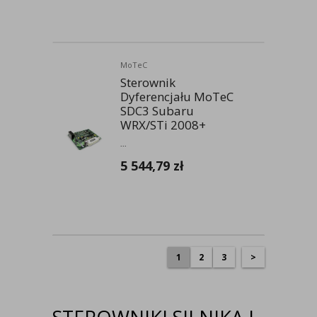
MoTeC
Sterownik
Dyferencjału MoTeC
SDC3 Subaru
WRX/STi 2008+
...
5 544,79
zł
1
2
3
>