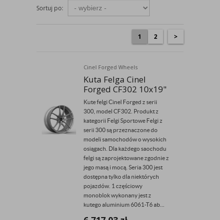
Sortuj po:
1
2
>
Cinel Forged Wheels
Kuta Felga Cinel
Forged CF302 10x19"
Kute felgi Cinel Forged z serii
300, model CF302. Produkt z
kategorii Felgi Sportowe Felgi z
serii 300 są przeznaczone do
modeli samochodów o wysokich
osiągach. Dla każdego saochodu
felgi są zaprojektowane zgodnie z
jego masą i mocą. Seria 300 jest
dostępna tylko dla niektórych
pojazdów. 1 częściowy
monoblok wykonany jest z
kutego aluminium 6061-T6 ab...