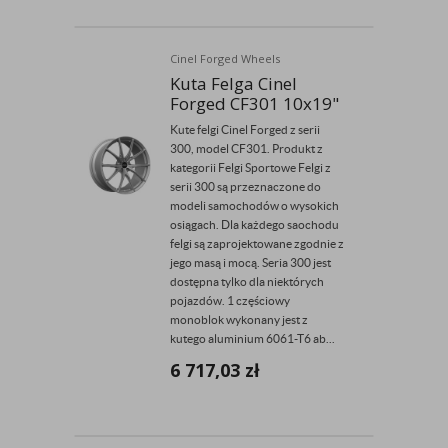
Cinel Forged Wheels
Kuta Felga Cinel
Forged CF301 10x19"
Kute felgi Cinel Forged z serii
300, model CF301. Produkt z
kategorii Felgi Sportowe Felgi z
serii 300 są przeznaczone do
modeli samochodów o wysokich
osiągach. Dla każdego saochodu
felgi są zaprojektowane zgodnie z
jego masą i mocą. Seria 300 jest
dostępna tylko dla niektórych
pojazdów. 1 częściowy
monoblok wykonany jest z
kutego aluminium 6061-T6 ab...
6 717,03
zł