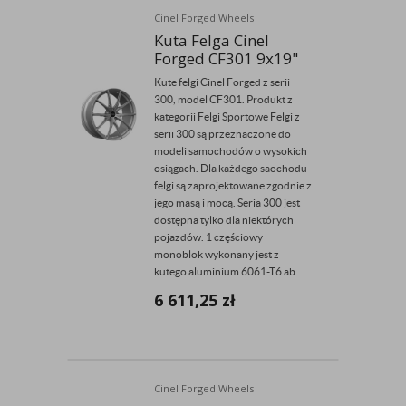
Cinel Forged Wheels
Kuta Felga Cinel
Forged CF301 9x19"
Kute felgi Cinel Forged z serii
300, model CF301. Produkt z
kategorii Felgi Sportowe Felgi z
serii 300 są przeznaczone do
modeli samochodów o wysokich
osiągach. Dla każdego saochodu
felgi są zaprojektowane zgodnie z
jego masą i mocą. Seria 300 jest
dostępna tylko dla niektórych
pojazdów. 1 częściowy
monoblok wykonany jest z
kutego aluminium 6061-T6 ab...
6 611,25
zł
Cinel Forged Wheels