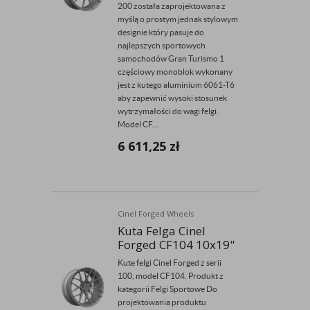
200 została zaprojektowana z
myślą o prostym jednak stylowym
designie który pasuje do
najlepszych sportowych
samochodów Gran Turismo 1
częściowy monoblok wykonany
jest z kutego aluminium 6061-T6
aby zapewnić wysoki stosunek
wytrzymałości do wagi felgi.
Model CF...
6 611,25
zł
Cinel Forged Wheels
Kuta Felga Cinel
Forged CF104 10x19"
Kute felgi Cinel Forged z serii
100, model CF104. Produkt z
kategorii Felgi Sportowe Do
projektowania produktu