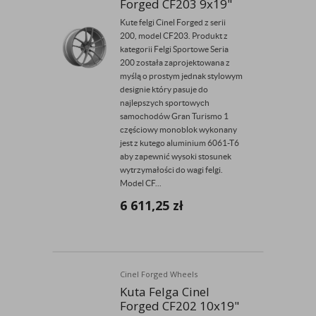
Forged CF203 9x19"
Kute felgi Cinel Forged z serii
200, model CF203. Produkt z
kategorii Felgi Sportowe Seria
200 została zaprojektowana z
myślą o prostym jednak stylowym
designie który pasuje do
najlepszych sportowych
samochodów Gran Turismo 1
częściowy monoblok wykonany
jest z kutego aluminium 6061-T6
aby zapewnić wysoki stosunek
wytrzymałości do wagi felgi.
Model CF...
6 611,25
zł
Cinel Forged Wheels
Kuta Felga Cinel
Forged CF202 10x19"