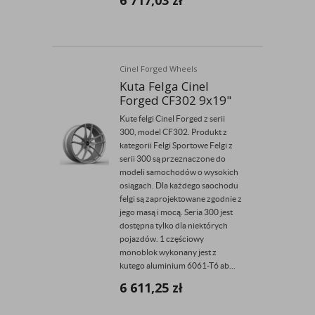
6 717,03
zł
Cinel Forged Wheels
Kuta Felga Cinel
Forged CF302 9x19"
Kute felgi Cinel Forged z serii
300, model CF302. Produkt z
kategorii Felgi Sportowe Felgi z
serii 300 są przeznaczone do
modeli samochodów o wysokich
osiągach. Dla każdego saochodu
felgi są zaprojektowane zgodnie z
jego masą i mocą. Seria 300 jest
dostępna tylko dla niektórych
pojazdów. 1 częściowy
monoblok wykonany jest z
kutego aluminium 6061-T6 ab...
6 611,25
zł