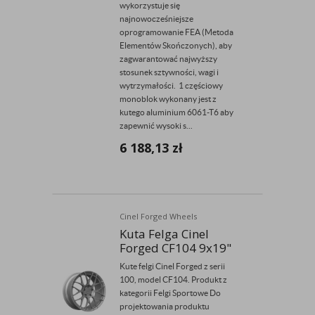
wykorzystuje się
najnowocześniejsze
oprogramowanie FEA (Metoda
Elementów Skończonych), aby
zagwarantować najwyższy
stosunek sztywności, wagi i
wytrzymałości. 1 częściowy
monoblok wykonany jest z
kutego aluminium 6061-T6 aby
zapewnić wysoki s...
6 188,13
zł
Cinel Forged Wheels
Kuta Felga Cinel
Forged CF104 9x19"
Kute felgi Cinel Forged z serii
100, model CF104. Produkt z
kategorii Felgi Sportowe Do
projektowania produktu