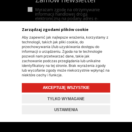
Wyrażam zgodę na otrzymywanie
informacji handlowej drogą
elektroniczną na podany adres e-
mail
Zarządzaj zgodami plików cookie
Aby zapewnić jak najlepsze wrażenia, korzystamy z
technologii, takich jak pliki cookie, do
przechowywania i/lub uzyskiwania dostępu do
informacji o urządzeniu. Zgoda na te technologie
pozwoli nam przetwarzać dane, takie jak
zachowanie podczas przeglądania lub unikalne
INFORMACJE KONTAKTOWE
identyfikatory na tej stronie. Brak wyrażenia zgody
lub wycofanie zgody może niekorzystnie wpłynąć na
niektóre cechy i funkcje.
KONTAKT
AKCEPTUJĘ WSZYSTKIE
+48 603 90 30 50
SKLEP@RALLY-TECH.PL
TYLKO WYMAGANE
WHATSAPP LINK
USTAWIENIA
RALLY-TECH SP. Z O.O.
UL. LIPNICKA 62/1A