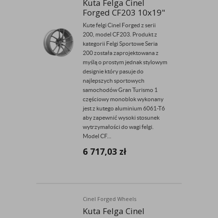
Kuta Felga Cinel
Forged CF203 10x19"
Kute felgi Cinel Forged z serii
200, model CF203. Produkt z
kategorii Felgi Sportowe Seria
200 została zaprojektowana z
myślą o prostym jednak stylowym
designie który pasuje do
najlepszych sportowych
samochodów Gran Turismo 1
częściowy monoblok wykonany
jest z kutego aluminium 6061-T6
aby zapewnić wysoki stosunek
wytrzymałości do wagi felgi.
Model CF...
6 717,03
zł
Cinel Forged Wheels
Kuta Felga Cinel