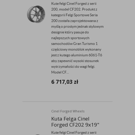
Kute felgi Cinel Forged z serii
200, model CF202. Produkt z
kategorii Felgi Sportowe Seria
200 została zaprojektowana z
myślą o prostym jednak stylowym
designie który pasuje do
najlepszych sportowych
samochodów Gran Turismo 1
częściowy monoblok wykonany
jest z kutego aluminium 6061-T6
aby zapewnić wysoki stosunek
wytrzymałości do wagi felgi.
Model CF...
6 717,03
zł
Cinel Forged Wheels
Kuta Felga Cinel
Forged CF202 9x19"
Kute felgi Cinel Forged z serii