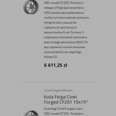
200, model CF202. Produkt z
kategorii Felgi Sportowe Seria
200 została zaprojektowana z
myślą o prostym jednak stylowym
designie który pasuje do
najlepszych sportowych
samochodów Gran Turismo 1
częściowy monoblok wykonany
jest z kutego aluminium 6061-T6
aby zapewnić wysoki stosunek
wytrzymałości do wagi felgi.
Model CF...
6 611,25
zł
Cinel Forged Wheels
Kuta Felga Cinel
Forged CF201 10x19"
Kute felgi Cinel Forged z serii
200, model CF201. Produkt z