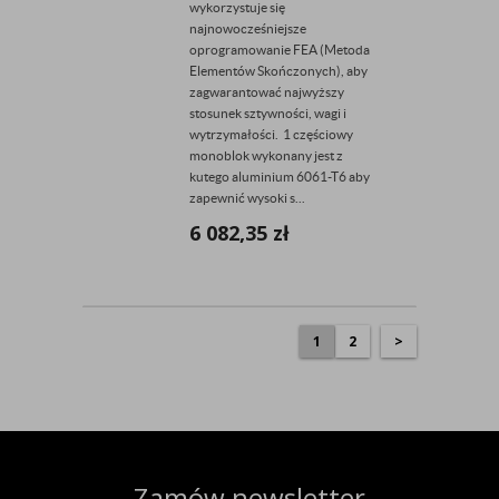
wykorzystuje się
najnowocześniejsze
oprogramowanie FEA (Metoda
Elementów Skończonych), aby
zagwarantować najwyższy
stosunek sztywności, wagi i
wytrzymałości. 1 częściowy
monoblok wykonany jest z
kutego aluminium 6061-T6 aby
zapewnić wysoki s...
6 082,35
zł
1
2
>
Zamów newsletter