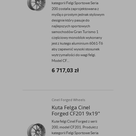
kategorii Felgi Sportowe Seria
200 została zaprojektowana z
myślą o prostym jednak stylowym
designie który pasuje do
najlepszych sportowych
samochodów Gran Turismo 1
częściowy monoblok wykonany
jest z kutego aluminium 6061-T6
aby zapewnić wysoki stosunek
wytrzymałości do wagi felgi.
Model CF...
6 717,03
zł
Cinel Forged Wheels
Kuta Felga Cinel
Forged CF201 9x19"
Kute felgi Cinel Forged z serii
200, model CF201. Produkt z
kategorii Felgi Sportowe Seria