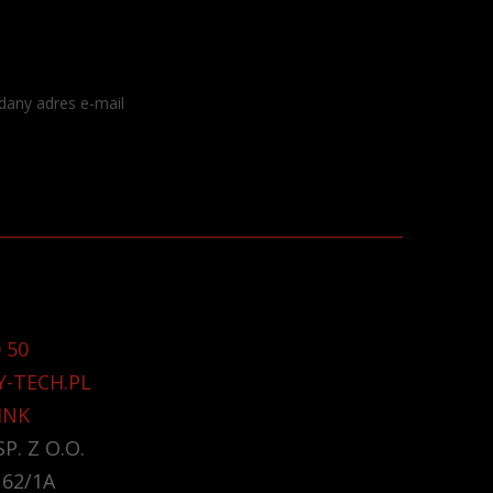
dany adres e-mail
 50
Y-TECH.PL
INK
P. Z O.O.
 62/1A