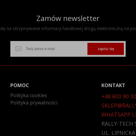
Zamów newsletter
ę na otrzymywanie informacji handlowej drogą elektroniczną na po
zapisz się
POMOC
KONTAKT
Polityka cookies
+48 603 90 30
Polityka prywatności
SKLEP@RALL
WHATSAPP L
RALLY-TECH S
UL. LIPNICKA