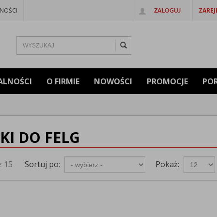
NOŚCI
ZAREJ
ZALOGUJ
ALNOŚCI
O FIRMIE
NOWOŚCI
PROMOCJE
PO
KI DO FELG
z 15
Sortuj po:
Pokaż: