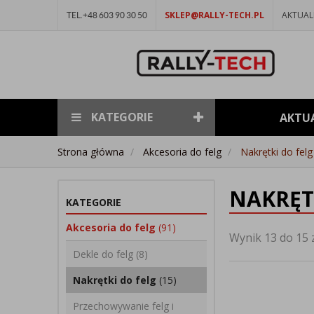
SKLEP@RALLY-TECH.PL
AKTUAL
TEL.+48 603 90 30 50
KATEGORIE
AKTU
Strona główna
Akcesoria do felg
Nakrętki do felg
NAKRĘT
KATEGORIE
Akcesoria do felg
(91)
Wynik 13 do 15 
Dekle do felg
(8)
Nakrętki do felg
(15)
Przechowywanie felg i