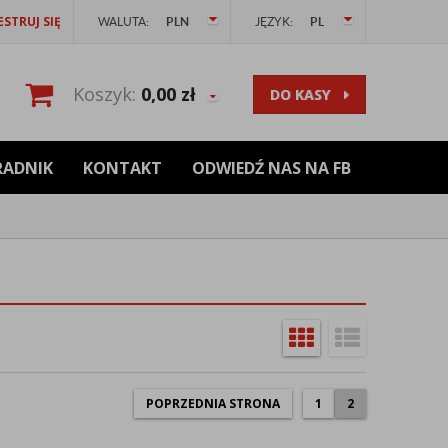
ESTRUJ SIĘ
WALUTA:
PLN
JĘZYK:
PL
Koszyk:
0,00
zł
DO KASY
RADNIK
KONTAKT
ODWIEDŹ NAS NA FB
POPRZEDNIA STRONA
1
2