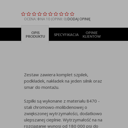
OCENA:
0
NA 10 (OPINII: 0)
DODAJ OPINIĘ
OPIS
OPINIE
SPECYFIKACJA
PRODUKTU
KLIENTÓW
Zestaw zawiera komplet szpilek,
podkładek, nakładek na jeden silnik oraz
smar do montażu.
Szpilki są wykonane z materiału 8470 -
stali chromowo-molibdenowej o
zwiększonej wytrzymałości, dodatkowo
ulepszanej cieplnie. Wytrzymałość na na
rozciąganie wynosi od 180 000 psi do