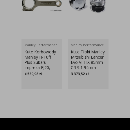
Manley Performance
Manley Performance
ARP
Kute Korbowody
Kute Tłoki Manley
Szpilki
Manley H-Tuff
Mitsubishi Lancer
ARP Mi
Plus Subaru
Evo VIII-IX 85mm
Lancer
Impreza EJ20,
CR 9:1 94mm
EJ25
4 539,98
zł
3 373,52
zł
1 125,