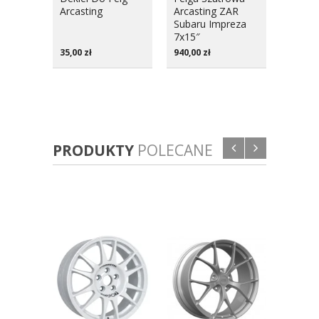
Arcasting
Arcasting ZAR
7716 
Subaru Impreza
M12x1
7x15″
(5szt)
35,00
zł
940,00
zł
271,00
PRODUKTY
POLECANE