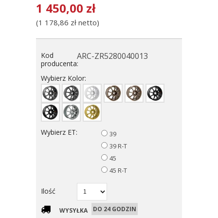
1 450,00
zł
(
1 178,86
zł
netto)
Kod
ARC-ZR5280040013
producenta:
Wybierz Kolor:
Wybierz ET:
39
39 R-T
45
45 R-T
Ilość
DO 24 GODZIN
WYSYŁKA