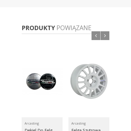
PRODUKTY
POWIĄZANE
Arcasting
Arcasting
ARP
Dekiel Do Felg
Felga Szutrowa
Szpilk