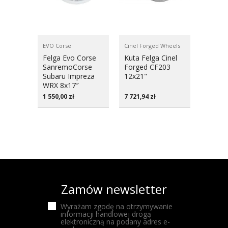
EVO Corse
Cinel Forged Wheels
EVO Cor
Felga Evo Corse
Kuta Felga Cinel
Felga 
SanremoCorse
Forged CF203
Sanre
Subaru Impreza
12x21"
Lotus 
WRX 8x17″
7x16″
1 550,00
zł
7 721,94
zł
1 140,
Zamów newsletter
Wyrażam zgodę na otrzymywanie
informacji handlowej drogą
elektroniczną na podany adres e-