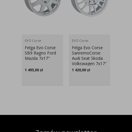
EVO Corse
EVO Corse
EVO Cor
Felga Evo Corse
Felga Evo Corse
Felga 
SB9 Ragno Ford
SanremoCorse
Monte
Mazda 7x17"
Audi Seat Skoda
Alfa R
Volkswagen 7x17″
Abarth
Lancia
1 495,00
zł
1 420,00
zł
1 425,
Integr