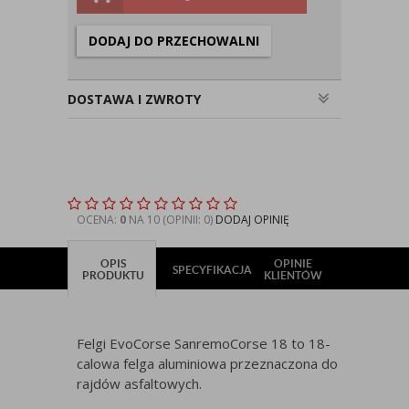
DODAJ DO PRZECHOWALNI
DOSTAWA I ZWROTY
OCENA:
0
NA 10 (OPINII: 0)
DODAJ OPINIĘ
OPIS
OPINIE
SPECYFIKACJA
PRODUKTU
KLIENTÓW
Felgi EvoCorse SanremoCorse 18 to 18-
calowa felga aluminiowa przeznaczona do
rajdów asfaltowych.