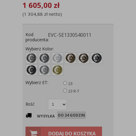
1 605,00
zł
(
1 304,88
zł
netto)
Kod
EVC-SE1330540011
producenta:
Wybierz Kolor:
Wybierz ET:
23
23 R-T
Ilość
DO 24 GODZIN
WYSYŁKA
DODAJ DO KOSZYKA