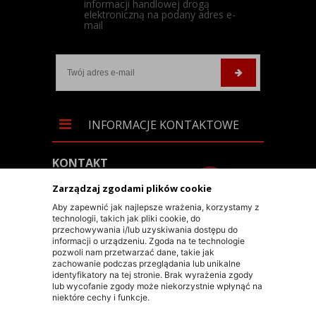
informacji handlowej drogą
elektroniczną na podany adres e-
mail
INFORMACJE KONTAKTOWE
KONTAKT
+48 603 90 30 50
Zarządzaj zgodami plików cookie
SKLEP@RALLY-TECH.PL
Aby zapewnić jak najlepsze wrażenia, korzystamy z
technologii, takich jak pliki cookie, do
WHATSAPP LINK
przechowywania i/lub uzyskiwania dostępu do
informacji o urządzeniu. Zgoda na te technologie
RALLY-TECH SP. Z O.O.
pozwoli nam przetwarzać dane, takie jak
zachowanie podczas przeglądania lub unikalne
UL. LIPNICKA 62/1A
identyfikatory na tej stronie. Brak wyrażenia zgody
lub wycofanie zgody może niekorzystnie wpłynąć na
43-300 BIELSKO-BIAŁA
niektóre cechy i funkcje.