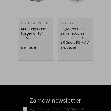
Cinel Forged Wheels
EVO Corse
Pirelli
Kuta Felga Cinel
Felga Evo Corse
Opona 
Forged CF104
SanremoCorse
Zero T
11,5x20"
Renault Clio R3 III
335/3
2.0 Sport RS 7x17″
6 611,25
zł
1 420,00
zł
2 655,
Zamów newsletter
Wyrażam zgodę na otrzymywanie