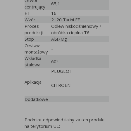
Otwór
65,1
centrujący
ET
16
Wzór
2120 Turini FF
Proces
Odlew niskociśnieniowy +
produkcji
obróbka cieplna T6
Stop
AlSi7Mg
Zestaw
-
montażowy
Wkładka
60°
stalowa
PEUGEOT
Aplikacja
CITROEN
Dodatkowe
-
Podmiot odpowiedzialny za ten produkt
na terytorium UE: