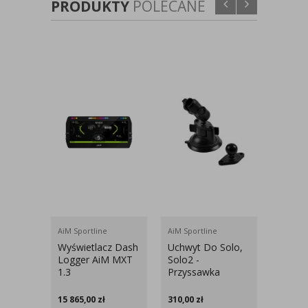
PRODUKTY
POLECANE
AiM Sportline
AiM Sportline
AiM Spo
Wyświetlacz Dash
Uchwyt Do Solo,
Moduł
Logger AiM MXT
Solo2 -
AiM M
1.3
Przyssawka
Modul
15 865,00
zł
310,00
zł
1 094,