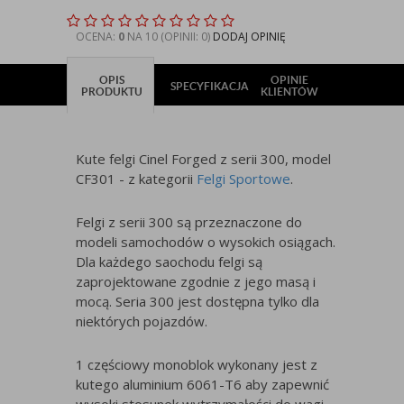
OCENA:
0
NA 10 (OPINII: 0)
DODAJ OPINIĘ
OPIS
OPINIE
SPECYFIKACJA
PRODUKTU
KLIENTÓW
Kute felgi Cinel Forged z serii 300, model
CF301 - z kategorii
Felgi Sportowe
.
Felgi z serii 300 są przeznaczone do
modeli samochodów o wysokich osiągach.
Dla każdego saochodu felgi są
zaprojektowane zgodnie z jego masą i
mocą. Seria 300 jest dostępna tylko dla
niektórych pojazdów.
1 częściowy monoblok wykonany jest z
kutego aluminium 6061-T6 aby zapewnić