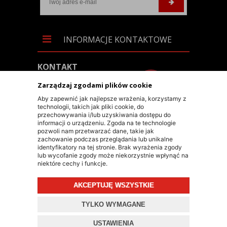
INFORMACJE KONTAKTOWE
KONTAKT
+48 603 90 30 50
Zarządzaj zgodami plików cookie
SKLEP@RALLY-TECH.PL
Aby zapewnić jak najlepsze wrażenia, korzystamy z
technologii, takich jak pliki cookie, do
WHATSAPP LINK
przechowywania i/lub uzyskiwania dostępu do
informacji o urządzeniu. Zgoda na te technologie
RALLY-TECH SP. Z O.O.
pozwoli nam przetwarzać dane, takie jak
zachowanie podczas przeglądania lub unikalne
UL. LIPNICKA 62/1A
identyfikatory na tej stronie. Brak wyrażenia zgody
lub wycofanie zgody może niekorzystnie wpłynąć na
43-300 BIELSKO-BIAŁA
niektóre cechy i funkcje.
AKCEPTUJĘ WSZYSTKIE
© 2026 RALLY-TECH.PL
TYLKO WYMAGANE
PROJEKT I OPROGRAMOWANIE SKLEPU:
EBEXO
USTAWIENIA