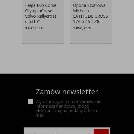
Felga Evo Corse
Opona Szutrowa
Opona 
OlympiaCorse
Michelin
Zero T
Volvo Rallycross
LATITUDE CROSS
295/3
6,5x15"
17/65-15 TZ80
Porsc
Lewa
1 045,00
zł
1 898,75
zł
2 073,
Zamów newsletter
Wyrażam zgodę na otrzymywanie
informacji handlowej drogą
elektroniczną na podany adres e-
mail