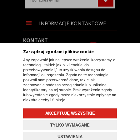
INFORMACJE KONTAKTOWE
KONTAKT
+48 603 90 30 50
Zarządzaj zgodami plików cookie
SKLEP@RALLY-TECH.PL
Aby zapewnić jak najlepsze wrażenia, korzystamy z
technologii, takich jak pliki cookie, do
WHATSAPP LINK
przechowywania i/lub uzyskiwania dostępu do
informacji o urządzeniu. Zgoda na te technologie
RALLY-TECH SP. Z O.O.
pozwoli nam przetwarzać dane, takie jak
zachowanie podczas przeglądania lub unikalne
UL. LIPNICKA 62/1A
identyfikatory na tej stronie. Brak wyrażenia zgody
lub wycofanie zgody może niekorzystnie wpłynąć na
43-300 BIELSKO-BIAŁA
niektóre cechy i funkcje.
AKCEPTUJĘ WSZYSTKIE
© 2026 RALLY-TECH.PL
TYLKO WYMAGANE
PROJEKT I OPROGRAMOWANIE SKLEPU:
EBEXO
USTAWIENIA