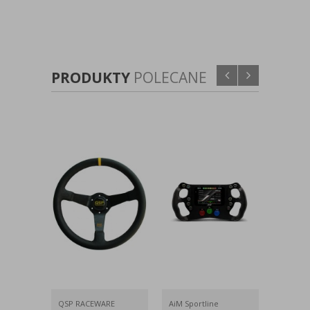
PRODUKTY
POLECANE
QSP RACEWARE
AiM Sportline
AiM Spo