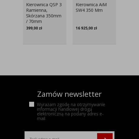
Kierownica QSP 3
Kierownica AiM
GT32 W
Ramienna,
SW4 350 Mm
Rozsz
Skórzana 350mm
/ 70mm
399,00
zł
16 925,00
zł
1 060,
Zamów newsletter
Wyrażam zgodę na otrzymywanie
informacji handlowej drogą
elektroniczną na podany adres e-
mail