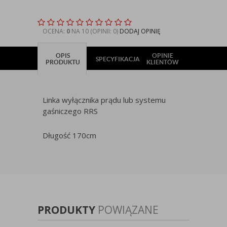
OCENA:
0
NA 10 (OPINII: 0)
DODAJ OPINIĘ
OPIS
OPINIE
SPECYFIKACJA
PRODUKTU
KLIENTÓW
Linka wyłącznika prądu lub systemu
gaśniczego RRS
Długość 170cm
PRODUKTY
POWIĄZANE