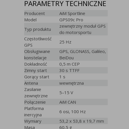
PARAMETRY TECHNICZNE
Producent
AiM Sportline
Model
GPS09c Pro
zewnętrzny moduł GPS
Typ produktu
do motorsportu
Częstotliwość
25 Hz
GPS
Obsługiwane
GPS, GLONASS, Galileo,
konstelacje
BeiDou
Dokładność
0,5 m CEP
Zimny start
30 s TTFF
Gorący start
1 s
Antena
wewnętrzna
Zasilanie
5–15 V
zewnętrzne
Połączenie
AiM CAN
Platforma
6 osi, 100 Hz
inercyjna
Wymiary
53,2 x 53,8 x 19,7 mm
Masa
60,5 g