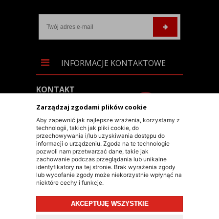
INFORMACJE KONTAKTOWE
KONTAKT
+48 603 90 30 50
Zarządzaj zgodami plików cookie
SKLEP@RALLY-TECH.PL
Aby zapewnić jak najlepsze wrażenia, korzystamy z
technologii, takich jak pliki cookie, do
WHATSAPP LINK
przechowywania i/lub uzyskiwania dostępu do
informacji o urządzeniu. Zgoda na te technologie
RALLY-TECH SP. Z O.O.
pozwoli nam przetwarzać dane, takie jak
zachowanie podczas przeglądania lub unikalne
UL. LIPNICKA 62/1A
identyfikatory na tej stronie. Brak wyrażenia zgody
lub wycofanie zgody może niekorzystnie wpłynąć na
43-300 BIELSKO-BIAŁA
niektóre cechy i funkcje.
AKCEPTUJĘ WSZYSTKIE