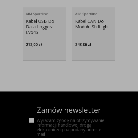
AiM Sportline
AiM Sportline
AiM Spo
Kabel USB Do
Kabel CAN Do
Zesta
Data Loggera
Modułu Shiftlight
Monta
Evo4S
2 DL D
1098, 
212,00
zł
243,86
zł
609,65
Zamów newsletter
Wyrażam zgodę na otrzymywanie
informacji handlowej drogą
elektroniczną na podany adres e-
mail