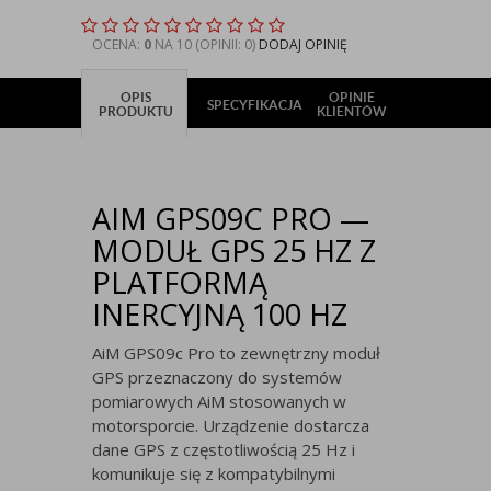
OCENA:
0
NA 10 (OPINII: 0)
DODAJ OPINIĘ
OPIS
OPINIE
SPECYFIKACJA
PRODUKTU
KLIENTÓW
AIM GPS09C PRO —
MODUŁ GPS 25 HZ Z
PLATFORMĄ
INERCYJNĄ 100 HZ
AiM GPS09c Pro to zewnętrzny moduł
GPS przeznaczony do systemów
pomiarowych AiM stosowanych w
motorsporcie. Urządzenie dostarcza
dane GPS z częstotliwością 25 Hz i
komunikuje się z kompatybilnymi