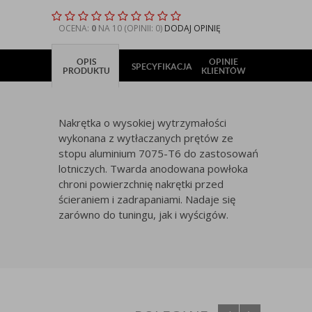
OCENA:
0
NA 10 (OPINII: 0)
DODAJ OPINIĘ
OPIS
OPINIE
SPECYFIKACJA
PRODUKTU
KLIENTÓW
Nakrętka o wysokiej wytrzymałości
wykonana z wytłaczanych prętów ze
stopu aluminium 7075-T6 do zastosowań
lotniczych. Twarda anodowana powłoka
chroni powierzchnię nakrętki przed
ścieraniem i zadrapaniami. Nadaje się
zarówno do tuningu, jak i wyścigów.