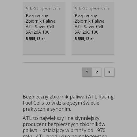
ATL Racing Fuel Cells
ATL Racing Fuel Cells
Bezpieczny
Bezpieczny
Zbiornik Paliwa
Zbiornik Paliwa
ATL Saver Cell
ATL Saver Cell
SA126A 100
SA126C 100
Litrów
Litrów
5 555,13
zł
5 555,13
zł
1
2
>
Bezpieczny zbiornik paliwa i ATL Racing
Fuel Cells to w dzisiejszym świecie
praktycznie synonim.
ATL to największy i najsłynniejszy
producent bezpiecznych zbiorników
paliwa – działający w branży od 1970
roku. ATL produkuje homologowane