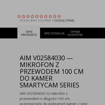
OCENA:
0
NA 10 (OPINII: 0)
DODAJ OPINIĘ
OPIS
OPINIE
SPECYFIKACJA
PRODUKTU
KLIENTÓW
AIM V02584030 —
MIKROFON Z
PRZEWODEM 100 CM
DO KAMER
SMARTYCAM SERIES
AiM V02584030 to mikrofon z
przewodem o długości 100 cm,
przeznaczony do wybranych kamer z serii