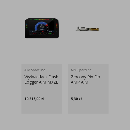
AiM Sportline
AiM Sportline
AiM Spo
Wyświetlacz Dash
Złocony Pin Do
AiM W
Logger AiM MX2E
AMP AiM
Rozdzi
Analo
Wolny
Przew
10 315,00
zł
5,30
zł
245,00
Termo
Cm