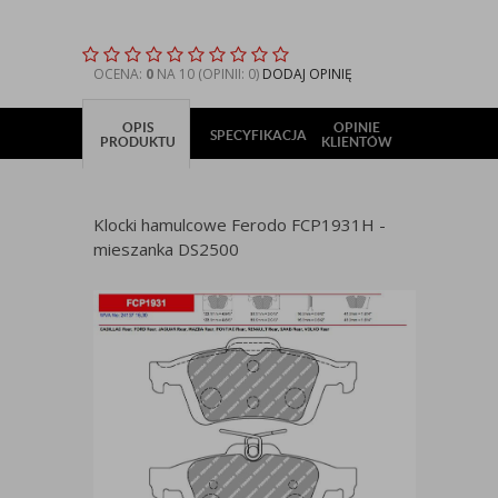
OCENA:
0
NA 10 (OPINII: 0)
DODAJ OPINIĘ
OPIS
OPINIE
SPECYFIKACJA
PRODUKTU
KLIENTÓW
Klocki hamulcowe Ferodo FCP1931H -
mieszanka DS2500