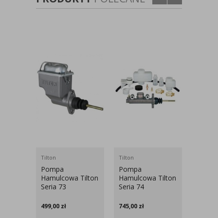
Tilton
Tilton
Ferodo
Pompa
Pompa
Klock
Hamulcowa Tilton
Hamulcowa Tilton
Ferod
Seria 73
Seria 74
Ford F
MK3 P
499,00
zł
745,00
zł
1 185,